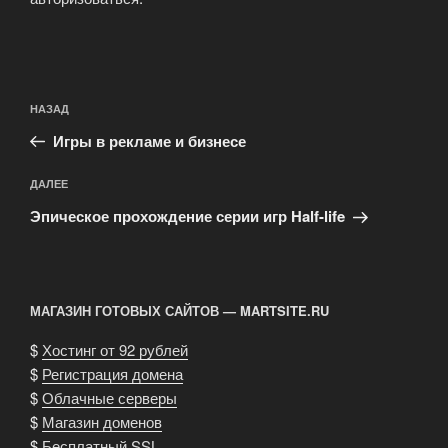
Навигация
Предыдущая
НАЗАД
по
запись:
записям
Игры в рекламе и бизнесе
Следующая
ДАЛЕЕ
запись
Эпическое прохождение серии игр Half-life
МАГАЗИН ГОТОВЫХ САЙТОВ — MARTSITE.RU
$
Хостинг от 92 рублей
$
Регистрация домена
$
Облачные серверы
$
Магазин доменов
$
Бесплатный SSL