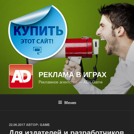
Перейти
к
содержимому
РЕКЛАМА В ИГРАХ
Рекламное агентство — AD1 Game
Меню
ОПУБЛИКОВАНО
22.06.2017
АВТОР:
GAME
Для издателей и разработчиков