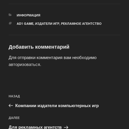
РУБРИКИ
ИНФОРМАЦИЯ
МЕТКИ
AD1 GAME
,
ИЗДАТЕЛИ ИГР
,
РЕКЛАМНОЕ АГЕНТСТВО
Добавить комментарий
Для отправки комментария вам необходимо
авторизоваться
.
Навигация
Предыдущая
НАЗАД
по
запись:
записям
Компании издатели компьютерных игр
Следующая
ДАЛЕЕ
запись
Для рекламных агентств