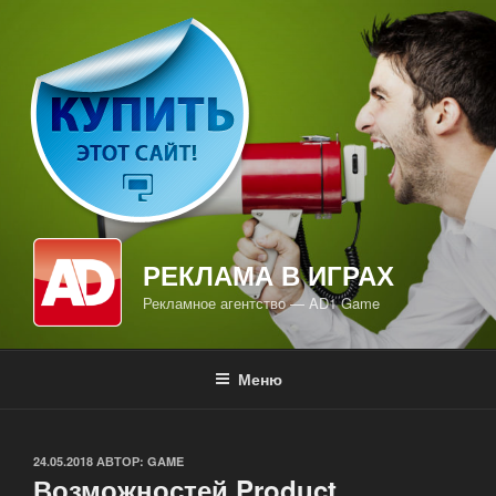
Перейти
к
содержимому
РЕКЛАМА В ИГРАХ
Рекламное агентство — AD1 Game
Меню
ОПУБЛИКОВАНО
24.05.2018
АВТОР:
GAME
Возможностей Product