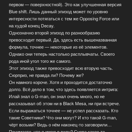
первом — поверхностной). Это как улучшенная версия
Blue shift. Лишь данный эпизод может по уровню
интересности потягаться с тем же Opposing Force или
на худой конец Decay.
Однозначно второй эпизод по разнообразию
превосходит первый. Да, здесь есть вышеназванная
формула, точнее — некоторые из её элементов.
Однако они теперь настолько расплывчаты. Своего
рода иной угол того же самого.
Этот эпизод также превосходит всю вторую часть.
Сюрприз, не правда ли? Почему же?
Он намного короче. Хотя и проходится достаточно
долго. Всё дело в том, что здесь появляется интрига:
Илай знал о G-man, он знал очень много, но не
рассказывал об этом ни в Black Mesa, ни при встрече.
Если выражаться точнее — не успел рассказать. Кто
такие Советники? Что они могут? И кто такой G-man,
чёрт возьми? Ведь о нём наконец-то заговорили…
Понимаете, что я имею в виду? Снова какое-то