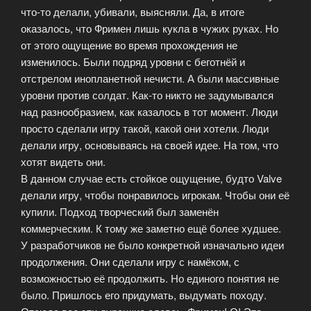
что-то делали, убивали, выясняли. Да, в итоге
оказалось, что Фримен лишь кукла в чужих руках. Но
от этого ощущение во время прохождения не
изменилось. Были подряд уровни с беготнёй и
отстрелом инопланетной нечисти. А были массивные
уровни против солдат. Как-то никто не задумывался
над разнообразием, как казалось в тот момент. Люди
просто сделали игру такой, какой они хотели. Люди
делали игру, основываясь на своей идее. На том, что
хотят видеть они.
В данном случае есть стойкое ощущение, будто Valve
делали игру, чтобы понравилось игрокам. Чтобы они её
купили. Подход творческий был заменён
коммерческим. К тому же заметно ещё более худшее.
У разработчиков не было конкретной изначально идеи
продолжения. Они сделали игру с намёком, с
возможностью её продолжить. Но единого понятия не
было. Пришлось его придумать, выдумать походу.