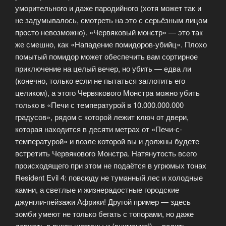
уморительного и даже пародийного (хотя может так и
не задумывалось, смотреть на это с серьёзным лицом
просто невозможно). «Червяковый монстр» — это так
же смешно, как «Нападение помидоров-убийц». Плохо
помытый помидор может обеспечить вам сортирное
приключение на целый вечер, но убить — едва ли
(конечно, только если не пытаться заглотить его
целиком), а этого Червякового Монстра можно убить
только в «Печи с температурой в 10.000.000.000
градусов», рядом с которой лежит ключ от двери,
которая находится в десяти метрах от «Печи-с-
температурой» и возле которой вы и должны будете
встретить Червякового Монстра. Натянутость всего
происходящего при этом не подаётся в угрюмых тонах
Resident Evil 4: повсюду не туманный лес и холодные
камни, а светлые и жизнерадостные городские
джунгли-пейзажи Африки! Другой пример — здесь
зомби умеют не только бегать с топорами, но даже
держать в руках шотганы и (внимание!)… водить