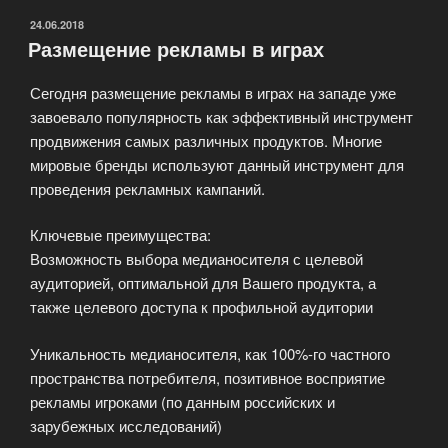
ОПУБЛИКОВАНО
24.06.2018
Размещение рекламы в играх
Сегодня размещение рекламы в играх на западе уже
завоевало популярность как эффективный инструмент
продвижения самых различных продуктов. Многие
мировые бренды используют данный инструмент для
проведения рекламных кампаний.
Ключевые преимущества:
Возможность выбора медианосителя с целевой
аудиторией, оптимальной для Вашего продукта, а
также целевого доступа к профильной аудитории
Уникальность медианосителя, как 100%-го частного
пространства потребителя, позитивное восприятие
рекламы игроками (по данным российских и
зарубежных исследований)