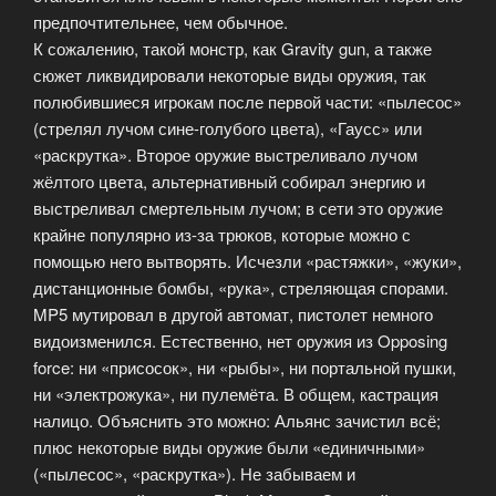
предпочтительнее, чем обычное.
К сожалению, такой монстр, как Gravity gun, а также
сюжет ликвидировали некоторые виды оружия, так
полюбившиеся игрокам после первой части: «пылесос»
(стрелял лучом сине-голубого цвета), «Гаусс» или
«раскрутка». Второе оружие выстреливало лучом
жёлтого цвета, альтернативный собирал энергию и
выстреливал смертельным лучом; в сети это оружие
крайне популярно из-за трюков, которые можно с
помощью него вытворять. Исчезли «растяжки», «жуки»,
дистанционные бомбы, «рука», стреляющая спорами.
MP5 мутировал в другой автомат, пистолет немного
видоизменился. Естественно, нет оружия из Opposing
force: ни «присосок», ни «рыбы», ни портальной пушки,
ни «электрожука», ни пулемёта. В общем, кастрация
налицо. Объяснить это можно: Альянс зачистил всё;
плюс некоторые виды оружие были «единичными»
(«пылесос», «раскрутка»). Не забываем и