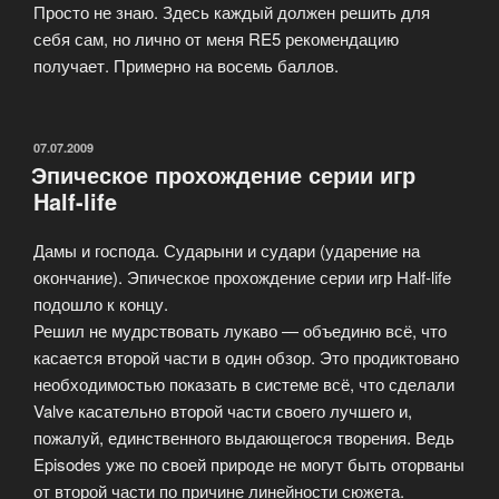
Просто не знаю. Здесь каждый должен решить для
себя сам, но лично от меня RE5 рекомендацию
получает. Примерно на восемь баллов.
ОПУБЛИКОВАНО
07.07.2009
Эпическое прохождение серии игр
Half-life
Дамы и господа. Сударыни и судари (ударение на
окончание). Эпическое прохождение серии игр Half-life
подошло к концу.
Решил не мудрствовать лукаво — объединю всё, что
касается второй части в один обзор. Это продиктовано
необходимостью показать в системе всё, что сделали
Valve касательно второй части своего лучшего и,
пожалуй, единственного выдающегося творения. Ведь
Episodes уже по своей природе не могут быть оторваны
от второй части по причине линейности сюжета.