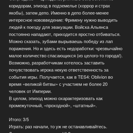
коридорам, эпизод в подземелье (хоррор и страх
якобы), затем депо. Именно в депо более-менее
интересное нововведение: Фримену нужно выводить
людей к поезду для эвакуации. Войска Альянса
постоянно нападают, приходится яростно отбиваться.
Можно сказать, зубами вырываешь победу из лап
поражения. Но и здесь есть недоработки: чрезвычайно
малое количество спасающихся (из целого-то города!).
Возможно, разработчикам хотелось заставить
почувствовать игрока некую ответственность за
события игры. Получается, как в TES4: Oblivion во
время «великой битвы» с участием не более 20
человек от Империи.
В целом, эпизод можно охарактеризовать как
промежуточный, «проходной», «штатный».
Итого: 3/5
Играть: раз начали, то уж не останавливайтесь.