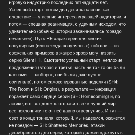
игровую индустрию последних пятнадцати лет.
Успешный старт, потом два десятка клонов, как
следствие — угасание интереса играющей аудитории, и
потом — спешная реанимация, с удачным исходом, что
удивительно (обычно истории заканчивались гораздо
печальнее). Путь RE характерен для многих
популярных (или некогда популярных) тайтлов — из
свеженьких примеров в жанре хоррор могу назвать
серию Silent Hill. Смотрите: успешный старт, неплохие
продолжения (вторая и третья часть не то что бы были
клонами — наоборот, они были даже лучше
оригинала), потом самокопированные поделки (SH4:
The Room и SH: Origins), в результате — инфекция
поражает само сердце серии (SH: Homecoming) и, по
логике, вот-вот должно отправить её в лучший мир —
все поклонники-то от неё давно отвернулись. И тут —
свет в конце тоннеля, который, мы надеемся, окажется
не поездом — SH: Shattered Memories, этакий
дефибрилятор для серии, который должен вдохнуть в