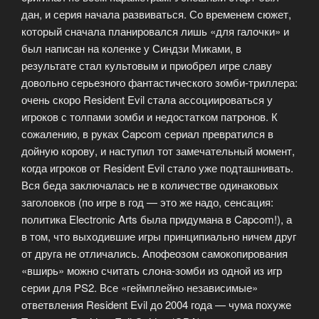
дан, и серия начала развиваться. Со временем сюжет,
который сначала планировался лишь «для галочки» и
был написан на коленке у Синдзи Миками, в
результате стал культовым и приобрел игре славу
довольно серьезного фантастического зомби-триллера:
очень скоро Resident Evil стала ассоциироваться у
игроков с толпами зомби и недостатком патронов. К
сожалению, в руках Capcom сериал превратился в
дойную корову, и наступил тот замечательный момент,
когда игроков от Resident Evil стало уже подташнивать.
Вся беда заключалась не в количестве одинаковых
заголовков (по игре в год — это же надо, сенсация:
политика Electronic Arts была придумана в Capcom!), а
в том, что выходившие игры принципиально ничем друг
от друга не отличались. Апофеозом самокопирования
«вширь» можно считать слона-зомби из одной из игр
серии для PS2. Все «геймплейно независимые»
ответвления Resident Evil до 2004 года — чума похуже