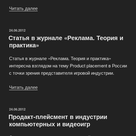
Читать далее
«Примеры
продакт-
плейсмента
в
ОПУБЛИКОВАНО
24.06.2012
Статья в журнале «Реклама. Теория и
индустрии
практика»
entertainment»
Статья в журнале «Реклама. Теория и практика»
интересна взглядом на тему Product placement в России
с точки зрения представителя игровой индустрии.
Читать далее
«Статья
в
журнале
«Реклама.
ОПУБЛИКОВАНО
24.06.2012
Продакт-плейсмент в индустрии
Теория
компьютерных и видеоигр
и
практика»»