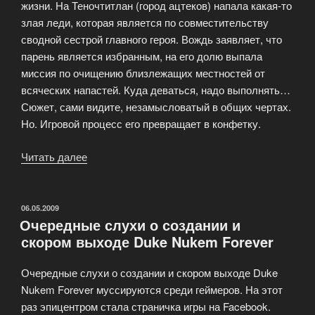
жизни. На Теночтитлан (город ацтеков) напала какая-то
злая леди, которая является по совместительству
сводной сестрой главного героя. Вождь заявляет, что
парень является избранным, на его долю выпала
миссия по очищению близлежащих местностей от
всяческих напастей. Куда деваться, надо выполнять…
Сюжет, сами видите, незамысловатый в общих чертах.
Но. Игровой процесс его превращает в конфетку.
Читать далее
«Начало
путешествия
—
Aztaka»
ОПУБЛИКОВАНО
06.05.2009
Очередные слухи о создании и
скором выходе Duke Nukem Forever
Очередные слухи о создании и скором выходе Duke
Nukem Forever муссируются среди геймеров. На этот
раз эпицентром стала страничка игры на Facebook.