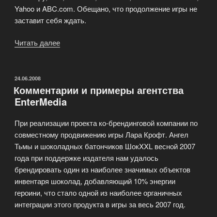
Yahoo и ABC.com. Обещано, что продолжение игры не
заставит себя ждать.
Читать далее
«Toyota
Yaris
в
он-
ОПУБЛИКОВАНО
24.06.2008
Комментарии и примеры агентства
лайне!»
EnterMedia
При реализации проекта ко-брендинговой компании по
совместному продвижению игры Лара Крофт. Ангел
Тьмы и шоколадных батончиков ШокXXL весной 2007
года при поддержке издателя нам удалось
брендировать один из наиболее значимых объектов
инвентаря шоколад, добавляющий 10% энергии
героини, что стало одной из наиболее органичных
интеграции этого продукта в игры за весь 2007 год.