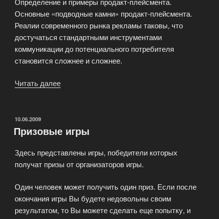
Определение и примеры продакт-плейсмента.
Основные «подводные камни» продакт-плейсмента.
Реалии современного рынка рекламы таковы, что
достучаться стандартными инструментами
коммуникации до потенциального потребителя
становится сложнее и сложнее.
Читать далее
«Продакт-
плейсмент
в
индустрии
ОПУБЛИКОВАНО
10.06.2009
Призовые игры
компьютерных
и
Здесь представлены игры, победители которых
видеоигр»
получат призы от организаторов игры.
Один человек может получить один приз. Если после
окончания игры Вы будете недовольны своим
результатом, то Вы можете сделать еще попытку, и