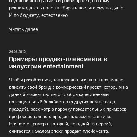
глубиной интеграции в игровой проект, поэтому
рекламодатель волен выбирать все, что ему по душе.
И по бюджету, естественно.
Читать далее
«Жанровая
классификация
игр»
ОПУБЛИКОВАНО
24.06.2012
Примеры продакт-плейсмента в
индустрии entertainment
Чтобы разобраться, как красиво, изящно и правильно
вписать свой бренд в коммерческий проект, которым на
данный момент является любой качественный
потенциальный блокбастер (а других нам не надо,
правда?), рассмотрю парочку показательных примеров
профессионального продакт плейсмента в кино.
Начнем с примера, который, по одной из версий,
считается началом эпохи продакт-плейсмента.