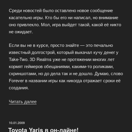
Среди новостей было оставлено новое сообщение
касательно игры. Кто бы его ни написал, но внимание
оно привлекло. Мол, игра выйдет такой, какой её никто
не ожидает.
Если вы не в курсе, просто знайте — это печально
известный долгострой, который выкачал кучу денег у
Take-Two. 3D Realms уже не протяжении многих лет
кормят геймеров обещаниями, какими-то роликами,
скриншотами, но до дела так и не дошло. Думаю, слово
Forever в названии игры как никогда отражает сроки её
создания.
Читать далее
«Очередные
слухи
о
создании
ОПУБЛИКОВАНО
10.01.2009
Toyota Yaris в он-лайне!
и