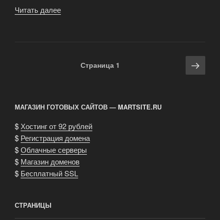
Читать далее
«Комментарии
и
примеры
агентства
EnterMedia»
Навигация
Сле
Страница
1
по
стра
записям
МАГАЗИН ГОТОВЫХ САЙТОВ — MARTSITE.RU
$
Хостинг от 92 рублей
$
Регистрация домена
$
Облачные серверы
$
Магазин доменов
$
Бесплатный SSL
СТРАНИЦЫ