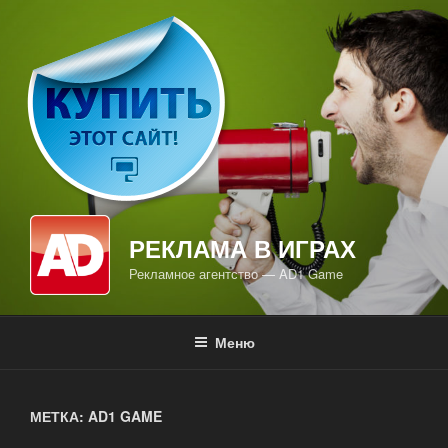
Перейти
к
содержимому
РЕКЛАМА В ИГРАХ
Рекламное агентство — AD1 Game
Меню
МЕТКА: AD1 GAME