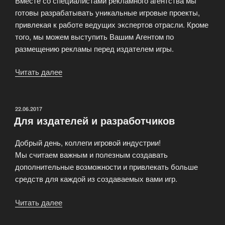
Вместе со специалистами рекламного агентства мы
готовы разрабатывать уникальные игровые проекты,
привлекая к работе ведущих экспертов отрасли. Кроме
того, мы можем выступить Вашим Агентом по
размещению рекламы перед издателем игры.
Читать далее
«Для
рекламных
агентств»
ОПУБЛИКОВАНО
22.06.2017
Для издателей и разработчиков
Добрый день, коллеги игровой индустрии!
Мы считаем важным и полезным создавать
дополнительные возможности и привлекать больше
средств для каждой из создаваемых вами игр.
Читать далее
«Для
издателей