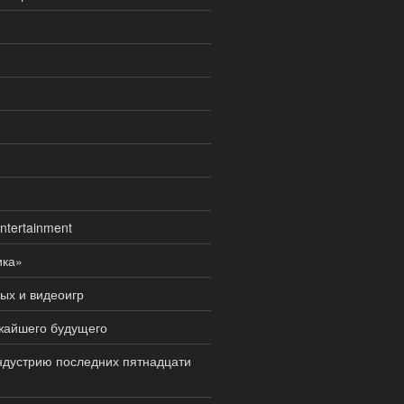
tertainment
ика»
ых и видеоигр
жайшего будущего
индустрию последних пятнадцати