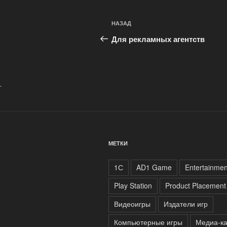
Навигация
Предыдущая
НАЗАД
по
запись:
Для рекламных агентств
записям
.
МЕТКИ
1С
AD1 Game
Entertainmen
Play Station
Product Placement
Видеоигры
Издатели игр
Компьютерные игры
Медиа-к