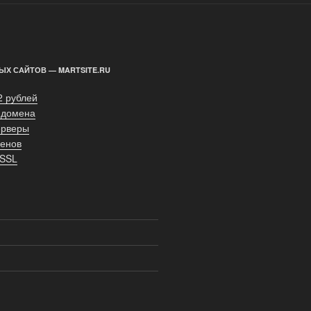
ЫХ САЙТОВ — MARTSITE.RU
2 рублей
 домена
ерверы
енов
 SSL