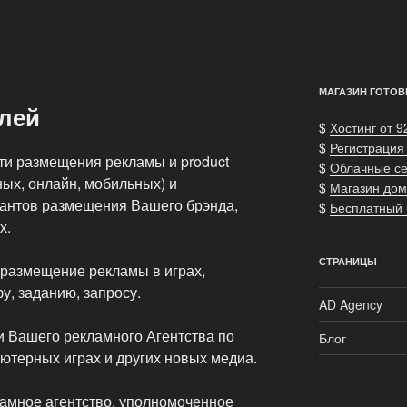
МАГАЗИН ГОТОВ
лей
$
Хостинг от 9
$
Регистрация
и размещения рекламы и product
$
Облачные с
ных, онлайн, мобильных) и
$
Магазин дом
иантов размещения Вашего брэнда,
$
Бесплатный
х.
СТРАНИЦЫ
размещение рекламы в играх,
, заданию, запросу.
AD Agency
 Вашего рекламного Агентства по
Блог
терных играх и других новых медиа.
кламное агентство, уполномоченное